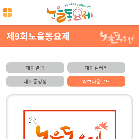
제9회노을동요제
대회결과
대회갤러리
대회동영상
악보다운로드