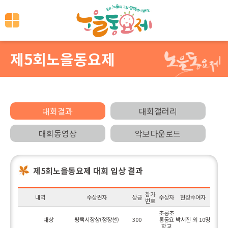
제5회노을동요제
대회결과
대회갤러리
대회동영상
악보다운로드
제5회노을동요제 대회 입상 결과
참가
내역
수상권자
상금
수상자
현장수여자
번호
초롱초
대상
평택시장상(정장선)
300
롱동요
박서진 외 10명
학교