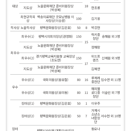
대상
노을문화재단 준비위원장상
18
지도상
한초롱
(박성복)
최현규작곡
백송의료재단 굿모닝병원 이
100
김기웅
상
사장상(이승광)
작사상
노을작사상
평택문화원장상(김은호)
50
8
박강현
럭키중
최우수(1)
평택시의회의장상(권영화)
150
송해원 외 3명
창단
15
노을문화재단 준비위원장상
지도상
정해랑
(박성복)
최우수
경기평택교육지원청 교육장상
위드프
최우수(2)
150
신예원 외 9명
(조도연)
렌즈
17
노을문화재단 준비위원장상
지도상
김혜연
(박성복)
루체레
우수상(1)
국회의원상(원유철)
80
16
임수연 외 11명
중찬단
우수
해피멜
우수상(2)
국회의원상(유의동)
80
11
로디중
이슬빈 외 7명
창단
장려상(1)
평택문화원장상(김은호)
50
1
이우주
거제시
소년소
장려상(2)
평택문화원장상(김은호)
50
7
서수현 외 10명
녀합창
단
장려
동요나
평택시사신문 대표이사상(이