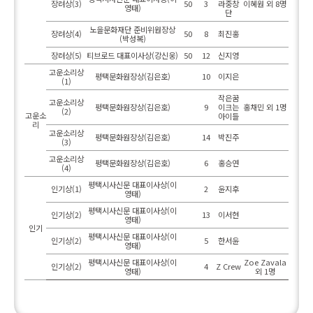
장려상(3)
50
3
라중창
이혜원 외 8명
영태)
단
노을문화재단 준비위원장상
장려상(4)
50
8
최진홍
(박성복)
장려상(5)
티브로드 대표이사상(강신웅)
50
12
신지영
고운소리상
평택문화원장상(김은호)
10
이지은
(1)
작은꿈
고운소리상
평택문화원장상(김은호)
9
이크는
홍채민 외 1명
(2)
고운소
아이들
리
고운소리상
평택문화원장상(김은호)
14
박진주
(3)
고운소리상
평택문화원장상(김은호)
6
홍승연
(4)
평택시사신문 대표이사상(이
인기상(1)
2
윤지후
영태)
평택시사신문 대표이사상(이
인기상(2)
13
이서현
영태)
인기
평택시사신문 대표이사상(이
인기상(2)
5
한서윤
영태)
평택시사신문 대표이사상(이
Zoe Zavala
인기상(2)
4
Z Crew
영태)
외 1명