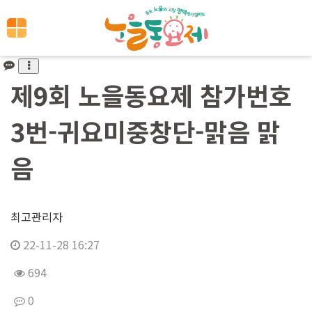
제9회 노을동요제 참가번호
3번-귀요미중창단-맑음 맑
음
최고관리자
22-11-28 16:27
694
0