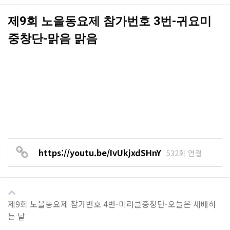
본문
제9회 노을동요제 참가번호 3번-귀요미
중창단-맑음 맑음
https://youtu.be/IvUkjxdSHnY
532회 연결
제9회 노을동요제 참가번호 4번-미라클중창단-오늘은 새배하
는 날