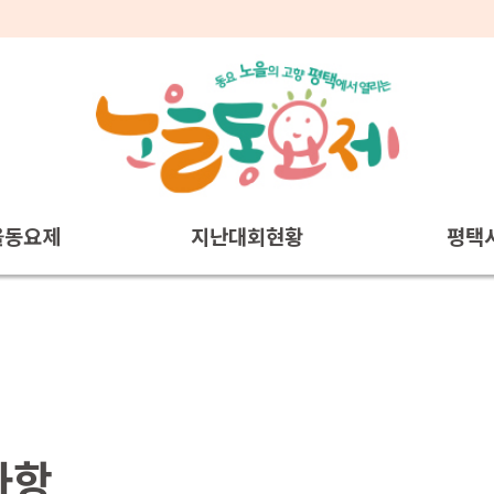
을동요제
지난대회현황
평택
적
강
역
사항
청서