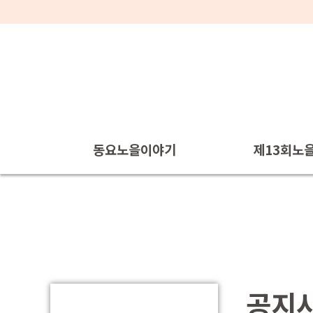
동요노을이야기
제13회노
인사말
대회목
동요노을의 탄생
개최요
동요노을악보
시상내
공지
참가신